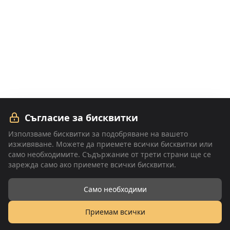
Съгласие за бисквитки
Използваме бисквитки за подобряване на вашето
изживяване. Можете да приемете всички бисквитки или
само необходимите. Съдържание от трети страни ще се
зарежда само ако приемете всички бисквитки.
Само необходими
Архитект
Пфьортнър
Приемам всички
+359 878 356 039