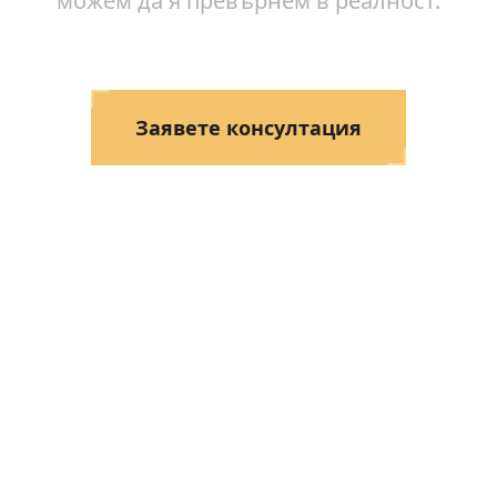
можем да я превърнем в реалност.
Заявете консултация
Вижте цените