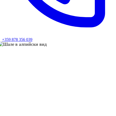
+359 878 356 039
Архитектура
Шале в алпийски вид
Уютно планинско шале, вдъхновено от алпийската
архитектура. Естествени материали, топли текстури и
панорамни гледки към планината създават перфектното
убежище за почивка.
Локация
Банско, България
Година
2024
Площ
280 м²
Продължителност
12 месеца
Основни характеристики