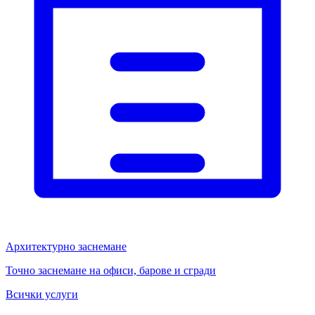
Архитектурно заснемане
Точно заснемане на офиси, барове и сгради
Всички услуги