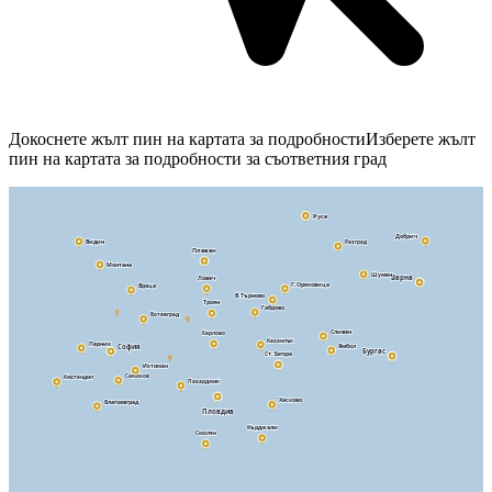
Докоснете жълт пин на картата за подробности
Изберете жълт
пин на картата за подробности за съответния град
Русе
Добрич
Видин
Разград
Плевен
Монтана
Шумен
Ловеч
Варна
Г. Оряховица
Враца
В. Търново
Троян
Габрово
Ботевград
Сливен
Карлово
Казанлък
Перник
Ямбол
София
Бургас
Ст. Загора
Ихтиман
Самоков
Кюстендил
Пазарджик
Хасково
Благоевград
Пловдив
Кърджали
Смолян